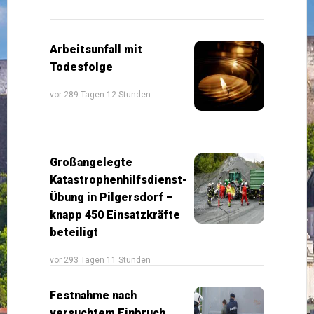
Arbeitsunfall mit
Todesfolge
vor 289 Tagen 12 Stunden
Großangelegte
Katastrophenhilfsdienst-
Übung in Pilgersdorf –
knapp 450 Einsatzkräfte
beteiligt
vor 293 Tagen 11 Stunden
Festnahme nach
versuchtem Einbruch