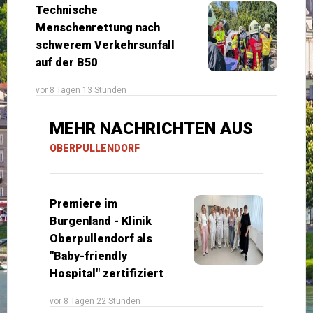
Technische
Menschenrettung nach
schwerem Verkehrsunfall
auf der B50
vor 8 Tagen 13 Stunden
MEHR NACHRICHTEN AUS
OBERPULLENDORF
Premiere im
Burgenland - Klinik
Oberpullendorf als
"Baby-friendly
Hospital" zertifiziert
vor 8 Tagen 22 Stunden