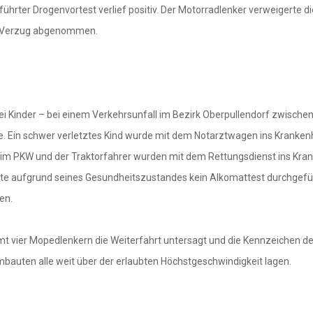
führter Drogenvortest verlief positiv. Der Motorradlenker verweigerte d
m Verzug abgenommen.
 Kinder – bei einem Verkehrsunfall im Bezirk Oberpullendorf zwische
che. Ein schwer verletztes Kind wurde mit dem Notarztwagen ins Kranke
 im PKW und der Traktorfahrer wurden mit dem Rettungsdienst ins Kra
nnte aufgrund seines Gesundheitszustandes kein Alkomattest durchgefü
en.
mt vier Mopedlenkern die Weiterfahrt untersagt und die Kennzeichen 
auten alle weit über der erlaubten Höchstgeschwindigkeit lagen.