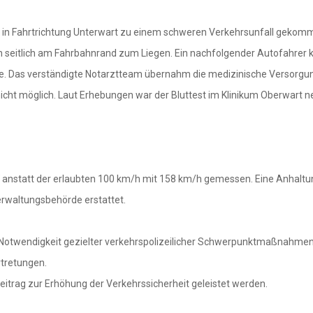
63a in Fahrtrichtung Unterwart zu einem schweren Verkehrsunfall gekom
ch seitlich am Fahrbahnrand zum Liegen. Ein nachfolgender Autofahrer 
lfe. Das verständigte Notarztteam übernahm die medizinische Versorgun
cht möglich. Laut Erhebungen war der Bluttest im Klinikum Oberwart ne
 anstatt der erlaubten 100 km/h mit 158 km/h gemessen. Eine Anhaltun
rwaltungsbehörde erstattet.
otwendigkeit gezielter verkehrspolizeilicher Schwerpunktmaßnahmen
rtretungen.
Beitrag zur Erhöhung der Verkehrssicherheit geleistet werden.