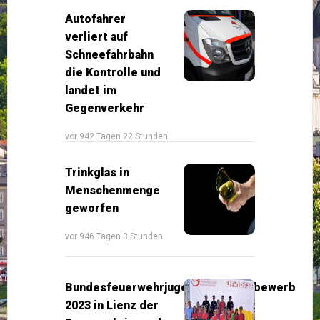
Autofahrer
verliert auf
Schneefahrbahn
die Kontrolle und
landet im
Gegenverkehr
vor 942 Tagen 22 Stunden
Trinkglas in
Menschenmenge
geworfen
vor 946 Tagen 3 Stunden
Bundesfeuerwehrjugendleistungsbewerb
2023 in Lienz der