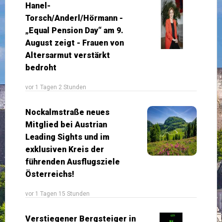
Hanel-
Torsch/Anderl/Hörmann -
„Equal Pension Day“ am 9.
August zeigt - Frauen von
Altersarmut verstärkt
bedroht
vor 1 Tagen 2 Stunden
Nockalmstraße neues
Mitglied bei Austrian
Leading Sights und im
exklusiven Kreis der
führenden Ausflugsziele
Österreichs!
vor 1 Tagen 15 Stunden
Verstiegener Bergsteiger in