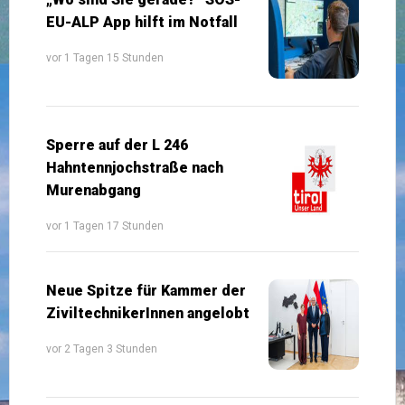
EU-ALP App hilft im Notfall
vor 1 Tagen 15 Stunden
Sperre auf der L 246
Hahntennjochstraße nach
Murenabgang
vor 1 Tagen 17 Stunden
Neue Spitze für Kammer der
ZiviltechnikerInnen angelobt
vor 2 Tagen 3 Stunden