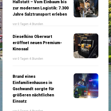
Hallstatt – Vom Einbaum bis
zur modernen Logistik: 7.300
Jahre Salztransport erleben
vor 0 Tagen 4 Stunden
Dieselkino Oberwart
eröffnet neuen Premium-
Kinosaal
vor 0 Tagen 4 Stunden
Brand eines
Einfamilienhauses in
Gschwandt sorgte für
größeren nächtlichen
Einsatz
vor 0 Tagen 4 Stunden