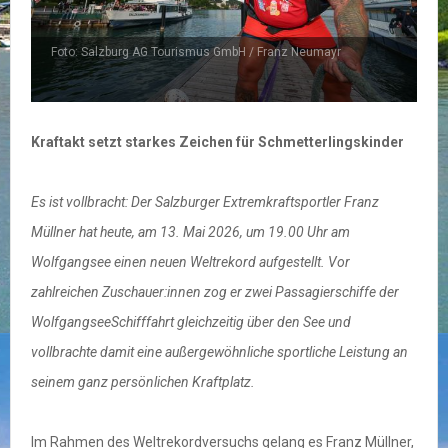
Foto: Salzburg AG Tourismus GmbH / Neumayr
F
Kraftakt setzt starkes Zeichen für Schmetterlingskinder
Es ist vollbracht: Der Salzburger Extremkraftsportler Franz
Müllner hat heute, am 13. Mai 2026, um 19.00 Uhr am
Wolfgangsee einen neuen Weltrekord aufgestellt. Vor
zahlreichen Zuschauer:innen zog er zwei Passagierschiffe der
WolfgangseeSchifffahrt gleichzeitig über den See und
vollbrachte damit eine außergewöhnliche sportliche Leistung an
seinem ganz persönlichen Kraftplatz.
Im Rahmen des Weltrekordversuchs gelang es Franz Müllner,