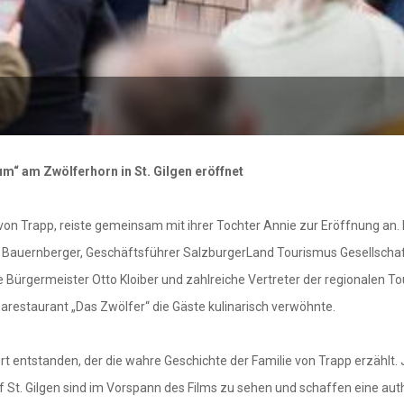
“ am Zwölferhorn in St. Gilgen eröffnet
von Trapp, reiste gemeinsam mit ihrer Tochter Annie zur Eröffnung an.
 Bauernberger, Geschäftsführer SalzburgerLand Tourismus Gesellschaft,
wie Bürgermeister Otto Kloiber und zahlreiche Vertreter der regionale
arestaurant „Das Zwölfer“ die Gäste kulinarisch verwöhnte.
entstanden, der die wahre Geschichte der Familie von Trapp erzählt. J
auf St. Gilgen sind im Vorspann des Films zu sehen und schaffen eine a