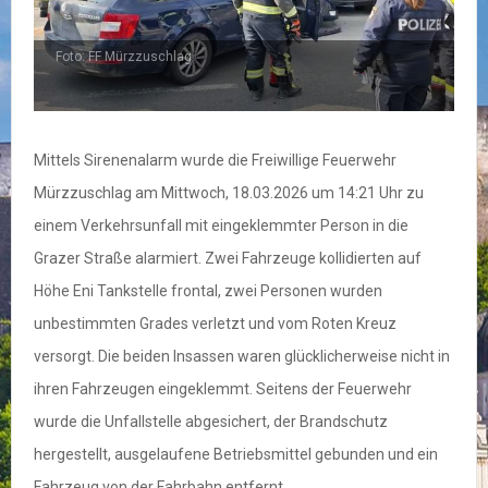
Foto: FF Mürzzuschlag
F
Mittels Sirenenalarm wurde die Freiwillige Feuerwehr
Mürzzuschlag am Mittwoch, 18.03.2026 um 14:21 Uhr zu
einem Verkehrsunfall mit eingeklemmter Person in die
Grazer Straße alarmiert. Zwei Fahrzeuge kollidierten auf
Höhe Eni Tankstelle frontal, zwei Personen wurden
unbestimmten Grades verletzt und vom Roten Kreuz
versorgt. Die beiden Insassen waren glücklicherweise nicht in
ihren Fahrzeugen eingeklemmt. Seitens der Feuerwehr
wurde die Unfallstelle abgesichert, der Brandschutz
hergestellt, ausgelaufene Betriebsmittel gebunden und ein
Fahrzeug von der Fahrbahn entfernt.