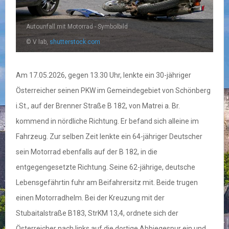
Autounfall mit Motorrad - Symbolbild
© V lab,
shutterstock.com
Am 17.05.2026, gegen 13.30 Uhr, lenkte ein 30-jähriger
Österreicher seinen PKW im Gemeindegebiet von Schönberg
i.St., auf der Brenner Straße B 182, von Matrei a. Br.
kommend in nördliche Richtung. Er befand sich alleine im
Fahrzeug. Zur selben Zeit lenkte ein 64-jähriger Deutscher
sein Motorrad ebenfalls auf der B 182, in die
entgegengesetzte Richtung. Seine 62-jährige, deutsche
Lebensgefährtin fuhr am Beifahrersitz mit. Beide trugen
einen Motorradhelm. Bei der Kreuzung mit der
Stubaitalstraße B183, StrKM 13,4, ordnete sich der
Österreicher nach links auf die dortige Abbiegespur ein und