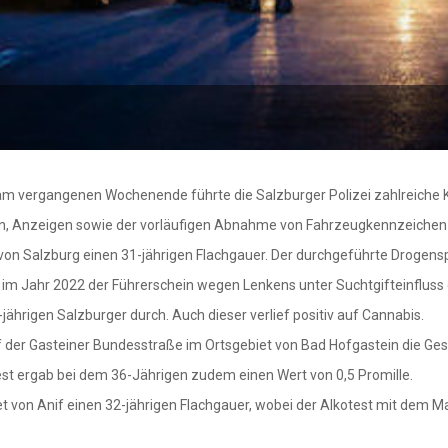
rgangenen Wochenende führte die Salzburger Polizei zahlreiche K
en, Anzeigen sowie der vorläufigen Abnahme von Fahrzeugkennzeichen 
t von Salzburg einen 31-jährigen Flachgauer. Der durchgeführte Drogensp
ts im Jahr 2022 der Führerschein wegen Lenkens unter Suchtgifteinfluss
jährigen Salzburger durch. Auch dieser verlief positiv auf Cannabis.
f der Gasteiner Bundesstraße im Ortsgebiet von Bad Hofgastein die Ge
kotest ergab bei dem 36-Jährigen zudem einen Wert von 0,5 Promille.
t von Anif einen 32-jährigen Flachgauer, wobei der Alkotest mit dem Ma