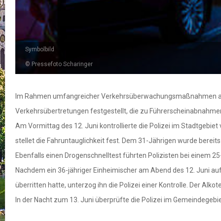
Symbolbild
© Pressefoto Scharinger
Im Rahmen umfangreicher Verkehrsüberwachungsmaßnahmen am ve
Verkehrsübertretungen festgestellt, die zu Führerscheinabnahm
Am Vormittag des 12. Juni kontrollierte die Polizei im Stadtgebie
stellet die Fahruntauglichkeit fest. Dem 31-Jährigen wurde berei
Ebenfalls einen Drogenschnelltest führten Polizisten bei einem 25-
Nachdem ein 36-jähriger Einheimischer am Abend des 12. Juni au
überritten hatte, unterzog ihn die Polizei einer Kontrolle. Der Al
In der Nacht zum 13. Juni überprüfte die Polizei im Gemeindegebie