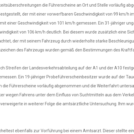
eitsüberschreitungen die Führerscheine an Ort und Stelle vorläufig 
stgestellt, der mit einer vorwerfbaren Geschwindigkeit von 99 km/h im
t einer Geschwindigkeit von 101 km/h gemessen. Ein 31-jähriger ungar
indigkeit von 106 km/h deutlich. Bei diesem wurde zusätzlich eine Sic
achtet, der mit seinem Fahrzeug durch wiederholte starke Beschleuni
 Kennzeichen des Fahrzeugs wurden gemäß den Bestimmungen des Kraft
h Streifen der Landesverkehrsabteilung auf der A1 und der A10 festge
emessen. Ein 19-jähriger Probeführerscheinbesitzer wurde auf der Ta
en die Führerscheine vorläufig abgenommen und die Weiterfahrt untersa
ker wegen Fahrens unter dem Einfluss von Suchtmitteln aus dem Verkeh
r verweigerte in weiterer Folge die amtsärztliche Untersuchung. Ihm w
heltest ebenfalls zur Vorführung bei einem Amtsarzt. Dieser stellte e