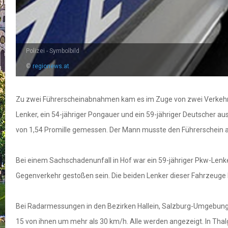
Polizei - Symbolbild
©
regionews.at
Zu zwei Führerscheinabnahmen kam es im Zuge von zwei Verkehr
Lenker, ein 54-jähriger Pongauer und ein 59-jähriger Deutscher 
von 1,54 Promille gemessen. Der Mann musste den Führerschein 
Bei einem Sachschadenunfall in Hof war ein 59-jähriger Pkw-Len
Gegenverkehr gestoßen sein. Die beiden Lenker dieser Fahrzeuge b
Bei Radarmessungen in den Bezirken Hallein, Salzburg-Umgebung 
15 von ihnen um mehr als 30 km/h. Alle werden angezeigt. In Thal