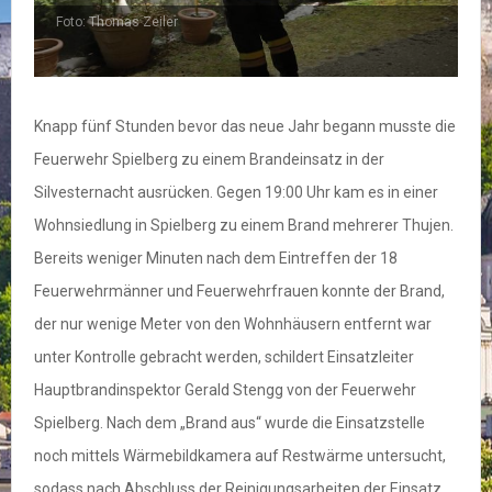
Foto: Thomas Zeiler
F
Knapp fünf Stunden bevor das neue Jahr begann musste die
Feuerwehr Spielberg zu einem Brandeinsatz in der
Silvesternacht ausrücken. Gegen 19:00 Uhr kam es in einer
Wohnsiedlung in Spielberg zu einem Brand mehrerer Thujen.
Bereits weniger Minuten nach dem Eintreffen der 18
Feuerwehrmänner und Feuerwehrfrauen konnte der Brand,
der nur wenige Meter von den Wohnhäusern entfernt war
unter Kontrolle gebracht werden, schildert Einsatzleiter
Hauptbrandinspektor Gerald Stengg von der Feuerwehr
Spielberg. Nach dem „Brand aus“ wurde die Einsatzstelle
noch mittels Wärmebildkamera auf Restwärme untersucht,
sodass nach Abschluss der Reinigungsarbeiten der Einsatz