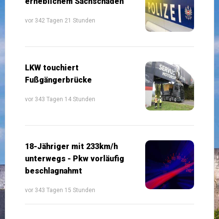
erheblichem Sachschaden
vor 342 Tagen 21 Stunden
LKW touchiert
Fußgängerbrücke
vor 343 Tagen 14 Stunden
18-Jähriger mit 233km/h
unterwegs - Pkw vorläufig
beschlagnahmt
vor 343 Tagen 15 Stunden