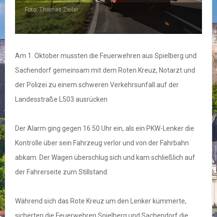
Foto: Thomas Zeiler
F
Am 1. Oktober mussten die Feuerwehren aus Spielberg und
Sachendorf gemeinsam mit dem Roten Kreuz, Notarzt und
der Polizei zu einem schweren Verkehrsunfall auf der
Landesstraße L503 ausrücken
Der Alarm ging gegen 16:50 Uhr ein, als ein PKW-Lenker die
Kontrolle über sein Fahrzeug verlor und von der Fahrbahn
abkam. Der Wagen überschlug sich und kam schließlich auf
der Fahrerseite zum Stillstand.
Während sich das Rote Kreuz um den Lenker kümmerte,
sicherten die Feuerwehren Spielberg und Sachendorf die