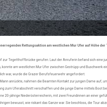
henerregenden Rettungsaktion am westlichen Mur Ufer auf Höhe der 
ruf zur Tegetthoffbrücke gerufen. Laut der Anruferin befand sich ei
n, konnte am westlichen Mur Ufer zwischen Gestrüpp und Buschwer
lich war, wurde die Grazer Berufsfeuerwehr angefordert.
6 Mann anrückte, nahmen die Beamten Kontakt zur jungen Dame auf, um
gang zum Uferabschnitt verschaffen und die junge Dame mittels Boot be
ine 20-jährige Niederösterreicherin, mit zwei Freundinnen an einer gefü
hrigen bewusst, wie riskant das Ganze war. Sie beschloss, die Tour abz