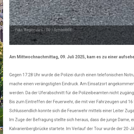
Foto: Regionews / SG / Symbolbild
Am Mittwochnachmittag, 09. Juli 2025, kam es zu einer aufse
Gegen 17:28 Uhr wurde die Polizei durch einen telefonischen Not
mache einen verängstigten Eindruck. Am Einsatzort angekomme
werden. Da der Uferabschnitt für die Polizeibeamten nicht zugäng
Bis zum Eintreffen der Feuerwehr, die mit vier Fahrzeugen und 1
Schlussendlich konnte sich die Feuerwehr mittels einer Leiter Zu
Im Zuge der Befragung stellte sich heraus, dass die junge Dame, e
Kalvarienbergbrücke startete. Im Verlauf der Tour wurde der 20-Jä