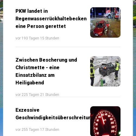
PKW landet in
Regenwasserrückhaltebecken
eine Person gerettet
vor 193 Tagen 15 Stunden
Zwischen Bescherung und
Christmette - eine
Einsatzbilanz am
Heiligabend
vor 225 Tagen 21 Stunden
Exzessive
Geschwindigkeitsüberschreitung
vor 255 Tagen 17 Stunden