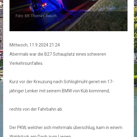
Foto: BR Thomas Rauch
F
Mittwoch, 11.9.2024 21:24
Abermals war die B27 Schauplatz eines schweren
Verkehrsunfalles.
Kurz vor der Kreuzung nach Schlöglmühl geriet ein 17-
jähriger Lenker mit seinem BMW von Küb kommend,
rechts von der Fahrbahn ab.
Der PKW, welcher sich mehrmals überschlug, kam in einem
Waldstück am Dach zum Liegen.