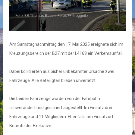
Foto: BR Thomas Rauch, Fotos FF Gloggnitz
F
Am Samstagnachmittag den 17. Mai 2025 ereignete sich im
Kreuzungsbereich der B27 mit der L4168 ein Verkehrsunfall.
Dabei kollidierten aus bisher unbekannter Ursache zwei
Fahrzeuge. Alle Beteiligten blieben unverletzt.
Die beiden Fahrzeuge wurden von der Fahrbahn
ortsverändert und gesichert abgestellt. Im Einsatz drei
Fahrzeuge und 11 Mitgliedern. Ebenfalls am Einsatzort
Beamte der Exekutive.