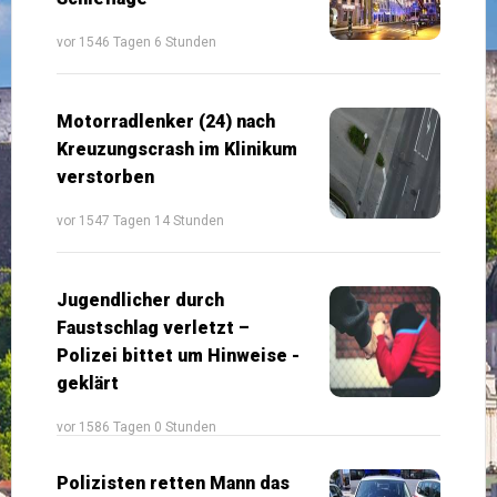
vor 1546 Tagen 6 Stunden
Motorradlenker (24) nach
Kreuzungscrash im Klinikum
verstorben
vor 1547 Tagen 14 Stunden
Jugendlicher durch
Faustschlag verletzt –
Polizei bittet um Hinweise -
geklärt
vor 1586 Tagen 0 Stunden
Polizisten retten Mann das