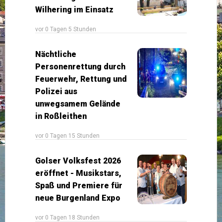
Wilhering im Einsatz
vor 0 Tagen 5 Stunden
Nächtliche
Personenrettung durch
Feuerwehr, Rettung und
Polizei aus
unwegsamem Gelände
in Roßleithen
vor 0 Tagen 15 Stunden
Golser Volksfest 2026
eröffnet - Musikstars,
Spaß und Premiere für
neue Burgenland Expo
vor 0 Tagen 18 Stunden