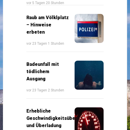
vor 5 Tagen 20 Stunden
Raub am Völklplatz
– Hinweise
erbeten
vor 23 Tagen 1 Stunden
Badeunfall mit
tödlichem
Ausgang
vor 23 Tagen 2 Stunden
Erhebliche
Geschwindigkeitsüberschreitung
und Überladung