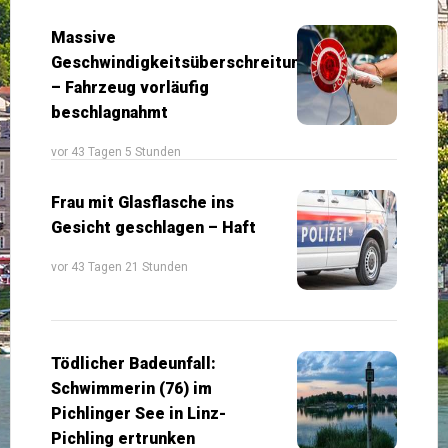
Massive
Geschwindigkeitsüberschreitung
– Fahrzeug vorläufig
beschlagnahmt
vor 43 Tagen 5 Stunden
Frau mit Glasflasche ins
Gesicht geschlagen – Haft
vor 43 Tagen 21 Stunden
Tödlicher Badeunfall:
Schwimmerin (76) im
Pichlinger See in Linz-
Pichling ertrunken