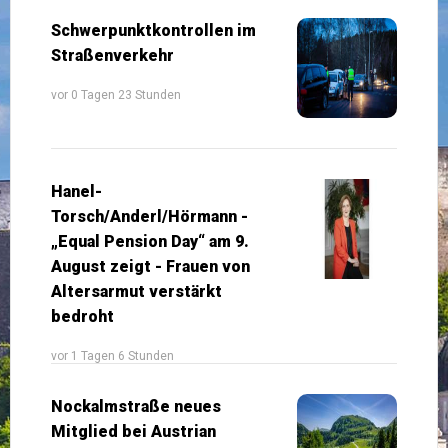
Schwerpunktkontrollen im
Straßenverkehr
vor 0 Tagen 23 Stunden
Hanel-
Torsch/Anderl/Hörmann -
„Equal Pension Day“ am 9.
August zeigt - Frauen von
Altersarmut verstärkt
bedroht
vor 1 Tagen 6 Stunden
Nockalmstraße neues
Mitglied bei Austrian