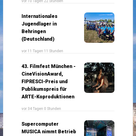
vor 10 Tagen 22 Stunden
Internationales
Jugendlager in
Behringen
(Deutschland)
vor 11 Tagen 11 Stunden
43. Filmfest München -
CineVisionAward,
FIPRESCI-Preis und
Publikumspreis für
ARTE-Koproduktionen
vor 34 Tagen 0 Stunden
Supercomputer
MUSICA nimmt Betrieb