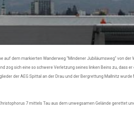
eine auf dem markierten Wanderweg "Mindener Jubiläumsweg" von der Wo
zog sich eine so schwere Verletzung seines linken Beins zu, dass er d
tglieder der AEG Spittal an der Drau und der Bergrettung Mallnitz wurde
istophorus 7 mittels Tau aus dem unwegsamen Gelände gerettet und in