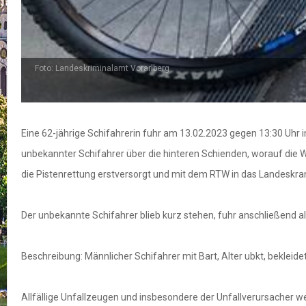
Foto: Landeskriminalamt Vorarlberg
Eine 62-jährige Schifahrerin fuhr am 13.02.2023 gegen 13:30 Uhr in
unbekannter Schifahrer über die hinteren Schienden, worauf die W
die Pistenrettung erstversorgt und mit dem RTW in das Landeskra
Der unbekannte Schifahrer blieb kurz stehen, fuhr anschließend a
Beschreibung: Männlicher Schifahrer mit Bart, Alter ubkt, bekleid
Allfällige Unfallzeugen und insbesondere der Unfallverursacher wer