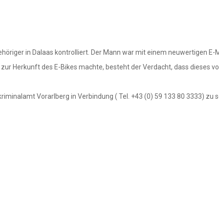
öriger in Dalaas kontrolliert. Der Mann war mit einem neuwertigen E-M
ur Herkunft des E-Bikes machte, besteht der Verdacht, dass dieses von
iminalamt Vorarlberg in Verbindung ( Tel. +43 (0) 59 133 80 3333) zu 