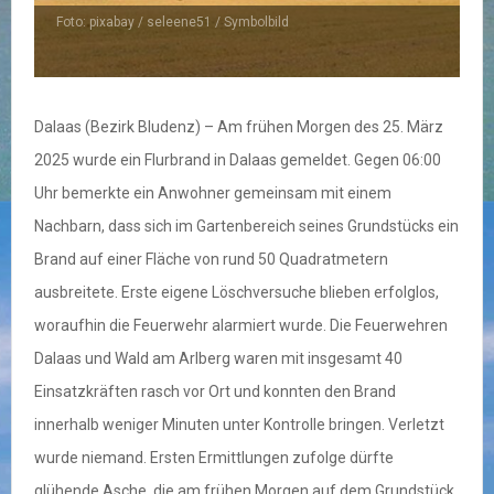
Foto: pixabay / seleene51 / Symbolbild
Dalaas (Bezirk Bludenz) – Am frühen Morgen des 25. März
2025 wurde ein Flurbrand in Dalaas gemeldet. Gegen 06:00
Uhr bemerkte ein Anwohner gemeinsam mit einem
Nachbarn, dass sich im Gartenbereich seines Grundstücks ein
Brand auf einer Fläche von rund 50 Quadratmetern
ausbreitete. Erste eigene Löschversuche blieben erfolglos,
woraufhin die Feuerwehr alarmiert wurde. Die Feuerwehren
Dalaas und Wald am Arlberg waren mit insgesamt 40
Einsatzkräften rasch vor Ort und konnten den Brand
innerhalb weniger Minuten unter Kontrolle bringen. Verletzt
wurde niemand. Ersten Ermittlungen zufolge dürfte
glühende Asche, die am frühen Morgen auf dem Grundstück