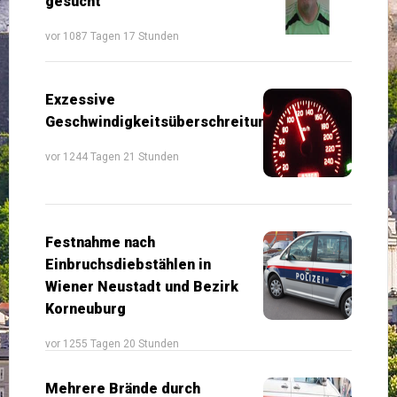
gesucht
vor 1087 Tagen 17 Stunden
Exzessive
Geschwindigkeitsüberschreitung
vor 1244 Tagen 21 Stunden
Festnahme nach
Einbruchsdiebstählen in
Wiener Neustadt und Bezirk
Korneuburg
vor 1255 Tagen 20 Stunden
Mehrere Brände durch