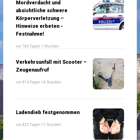
Mordverdacht und
absichtliche schwere
Körperverletzung –
Hinweise erbeten -
Festnahme!
vor 783 Tagen 1 Stunden
Verkehrsunfall mit Scooter –
Zeugenaufruf
vor 814 Tagen 18 Stunden
Ladendieb festgenommen
vor 822 Tagen 17 Stunden