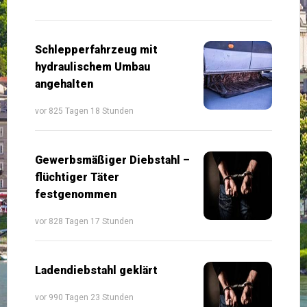
Schlepperfahrzeug mit
hydraulischem Umbau
angehalten
vor 825 Tagen 18 Stunden
Gewerbsmäßiger Diebstahl –
flüchtiger Täter
festgenommen
vor 828 Tagen 17 Stunden
Ladendiebstahl geklärt
vor 990 Tagen 23 Stunden