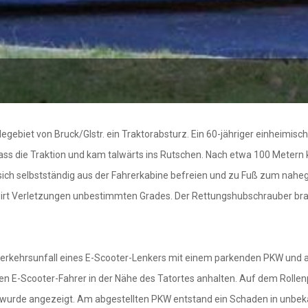
degebiet von Bruck/Glstr. ein Traktorabsturz. Ein 60-jähriger einheimi
fass die Traktion und kam talwärts ins Rutschen. Nach etwa 100 Meter
te sich selbstständig aus der Fahrerkabine befreien und zu Fuß zum nah
ndwirt Verletzungen unbestimmten Grades. Der Rettungshubschrauber br
Verkehrsunfall eines E-Scooter-Lenkers mit einem parkenden PKW und 
htigen E-Scooter-Fahrer in der Nähe des Tatortes anhalten. Auf dem Rol
r wurde angezeigt. Am abgestellten PKW entstand ein Schaden in unbek