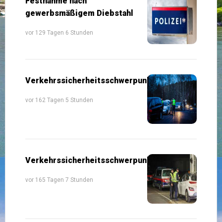
Festnahme nach
gewerbsmäßigem Diebstahl
vor 129 Tagen 6 Stunden
Verkehrssicherheitsschwerpunkte
vor 162 Tagen 5 Stunden
Verkehrssicherheitsschwerpunkte
vor 165 Tagen 7 Stunden