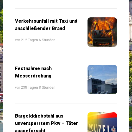
Verkehrsunfall mit Taxi und
anschließender Brand
vor 212 Tagen 6 Stunden
Festnahme nach
Messerdrohung
vor 238 Tagen 8 Stunden
Bargelddiebstahl aus
unversperrtem Pkw – Täter
ausgeforscht