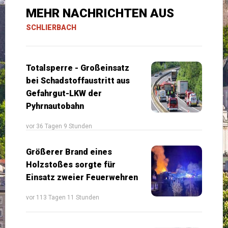
MEHR NACHRICHTEN AUS
SCHLIERBACH
Totalsperre - Großeinsatz
bei Schadstoffaustritt aus
Gefahrgut-LKW der
Pyhrnautobahn
vor 36 Tagen 9 Stunden
Größerer Brand eines
Holzstoßes sorgte für
Einsatz zweier Feuerwehren
vor 113 Tagen 11 Stunden