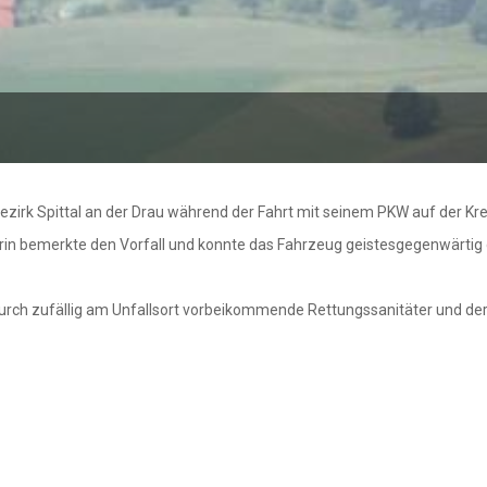
 Bezirk Spittal an der Drau während der Fahrt mit seinem PKW auf der K
ahrerin bemerkte den Vorfall und konnte das Fahrzeug geistesgegenwärti
rch zufällig am Unfallsort vorbeikommende Rettungssanitäter und der