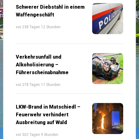
Schwerer Diebstahl in einem
Waffengeschäft
vor 238 Tagen 12 Stunden
Verkehrsunfall und
Alkoholisierung –
Führerscheinabnahme
vor 278 Tagen 11 Stunden
LKW-Brand in Matschiedl –
Feuerwehr verhindert
Ausbreitung auf Wald
vor 302 Tagen 9 Stunden