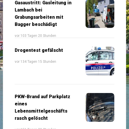
Gasaustritt: Gasleitung in
Lambach bei
Grabungsarbeiten mit
Bagger beschädigt
vor 103 Tagen 20 Stunden
Drogentest gefälscht
vor 134 Tagen 15 Stunden
PKW-Brand auf Parkplatz
eines
Lebensmittelgeschäfts
rasch gelöscht