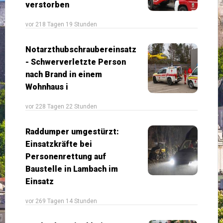
verstorben
vor 218 Tagen 19 Stunden
Notarzthubschraubereinsatz
- Schwerverletzte Person
nach Brand in einem
Wohnhaus i
vor 228 Tagen 22 Stunden
Raddumper umgestürzt:
Einsatzkräfte bei
Personenrettung auf
Baustelle in Lambach im
Einsatz
vor 269 Tagen 14 Stunden