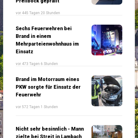
Prellbock geprallt
vor 445 Tagen 20 Stunden
Sechs Feuerwehren bei
Brand in einem
Mehrparteienwohnhaus im
Einsatz
vor 473 Tagen 6 Stunden
Brand im Motorraum eines
PKW sorgte für Einsatz der
Feuerwehr
vor 572 Tagen 1 Stunden
Nicht sehr besinnlich - Mann
zielte bei Streit in Lambach