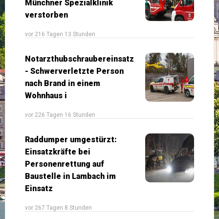
Münchner Spezialklinik
verstorben
vor 216 Tagen 13 Stunden
Notarzthubschraubereinsatz
- Schwerverletzte Person
nach Brand in einem
Wohnhaus i
vor 226 Tagen 16 Stunden
Raddumper umgestürzt:
Einsatzkräfte bei
Personenrettung auf
Baustelle in Lambach im
Einsatz
vor 267 Tagen 8 Stunden