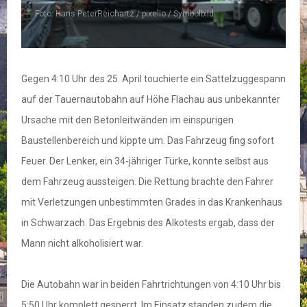
Foto: Hans PeterReichartz / pixelio / Symbolbild
Gegen 4:10 Uhr des 25. April touchierte ein Sattelzuggespann
auf der Tauernautobahn auf Höhe Flachau aus unbekannter
Ursache mit den Betonleitwänden im einspurigen
Baustellenbereich und kippte um. Das Fahrzeug fing sofort
Feuer. Der Lenker, ein 34-jähriger Türke, konnte selbst aus
dem Fahrzeug aussteigen. Die Rettung brachte den Fahrer
mit Verletzungen unbestimmten Grades in das Krankenhaus
in Schwarzach. Das Ergebnis des Alkotests ergab, dass der
Mann nicht alkoholisiert war.
Die Autobahn war in beiden Fahrtrichtungen von 4:10 Uhr bis
5:50 Uhr komplett gesperrt. Im Einsatz standen zudem die