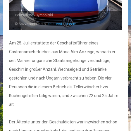
Polizeiauto - Symbolbild
© Savvapanf Photo,
shutterstock.com
Am 25. Juli erstattete der Geschäftsführer eines
Gastronomiebetriebes aus Maria Alm Anzeige, wonach er
seit Mai vier ungarische Staatsangehörige verdächtige,
Geschirr in großer Anzahl, Wechselgeld und Getränke
gestohlen und nach Ungarn verbracht zu haben. Die vier
Personen die in diesem Betrieb als Tellerwäscher bzw.
Küchengehilfen tätig waren, sind zwischen 22 und 25 Jahre
alt.
Der Älteste unter den Beschuldigten war inzwischen schon
nach Ungarn zurückgekehrt, die anderen drei Personen