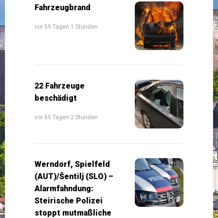
Fahrzeugbrand
vor 59 Tagen 1 Stunden
22 Fahrzeuge
beschädigt
vor 65 Tagen 2 Stunden
Werndorf, Spielfeld
(AUT)/Šentilj (SLO) –
Alarmfahndung:
Steirische Polizei
stoppt mutmaßliche