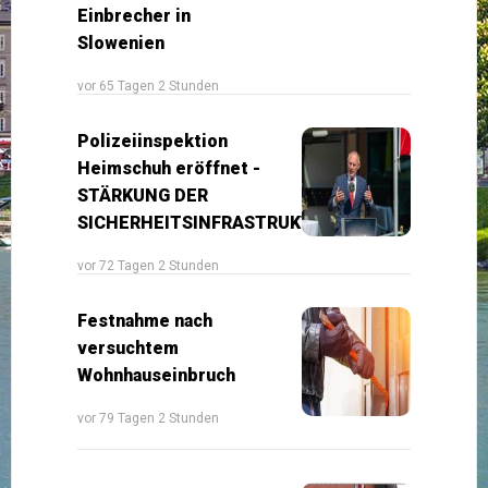
Einbrecher in
Slowenien
vor 65 Tagen 2 Stunden
Polizeiinspektion
Heimschuh eröffnet -
STÄRKUNG DER
SICHERHEITSINFRASTRUKTUR
vor 72 Tagen 2 Stunden
Festnahme nach
versuchtem
Wohnhauseinbruch
vor 79 Tagen 2 Stunden