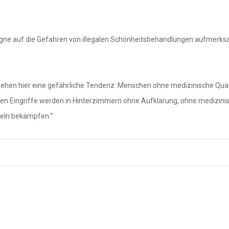
gne auf die Gefahren von illegalen Schönheitsbehandlungen aufmerksam 
 sehen hier eine gefährliche Tendenz: Menschen ohne medizinische Qual
alen Eingriffe werden in Hinterzimmern ohne Aufklärung, ohne medizin
teln bekämpfen.“