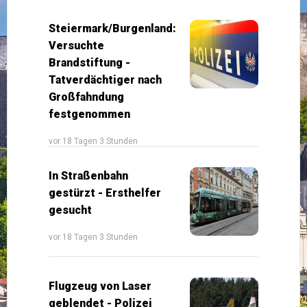
Steiermark/Burgenland:
Versuchte
Brandstiftung -
Tatverdächtiger nach
Großfahndung
festgenommen
vor 18 Tagen 3 Stunden
In Straßenbahn
gestürzt - Ersthelfer
gesucht
vor 18 Tagen 3 Stunden
Flugzeug von Laser
geblendet - Polizei