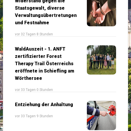
Widerstand gegen die
Staatsgewalt, diverse
Verwaltungsübertretungen
und Festnahme
vor 32 Tagen 8 Stunden
WaldAuszeit - 1. ANFT
zertifizierter Forest
Therapy Trail Österreichs
eröffnete in Schiefling am
Wörthersee
vor 33 Tagen 0 Stunden
Entziehung der Anhaltung
vor 33 Tagen 9 Stunden