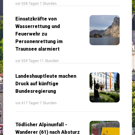
vor 558 Tagen 7 Stunden
Einsatzkräfte von
Wasserrettung und
Feuerwehr zu
Personenrettung im
Traunsee alarmiert
vor 559 Tagen 11 Stunden
Landeshauptleute machen
Druck auf künftige
Bundesregierung
vor 617 Tagen 7 Stunden
Tödlicher Alpinunfall -
Wanderer (61) nach Absturz