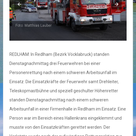
Foto: Matthias Lauber
F
REDLHAM. In Redlham (Bezirk Vöcklabruck) standen
Dienstagnachmittag drei Feuerwehren bei einer
Personenrettung nach einem schweren Arbeitsunfall im
Einsatz. Die Einsatzkräfte der Feuerwehr samt Drehleiter,
Teleskopmastbühne und speziell geschulter Höhenretter
standen Dienstagnachmittag nach einem schweren
Arbeitsunfall in einer Firmenhalle in Redlham im Einsatz. Eine
Person war im Bereich eines Hallenkrans eingeklemmt und
musste von den Einsatzkräften gerettet werden. Der