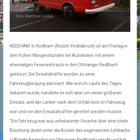
Foto: Matthias Lauber
F
REDLHAM. In Redlham (Bezirk Vöcklabruck) ist am Freitag in
den frühen Morgenstunden ein Autolenker mit einem
ehemaligen Feuerwehrauto in den Ottnanger Redlbach
gestürzt. Die Einsatzkräfte wurden zu einer
Fahrzeugbergung alarmiert. Wie erst im Laufe des Tages
bekannt wurde, handelte es sich aber um einen größeren
Einsatz, weil der Lenker nach dem Unfall noch im Fahrzeug
war und von den Einsatzkräften gerettet werden musste.
"Ein Fahrzeug war aus unbekannter Ursache über eine steile
Böschung direkt unter die Brücke des sogenannten Lehbachs
(offizielle Bezeichnung Ottnanger Redlbach) gerollt und hat