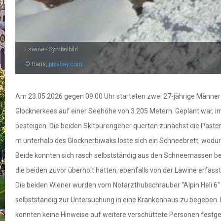
Lawine - Symbolbild
© Hans,
pixabay.com
Am 23.05.2026 gegen 09:00 Uhr starteten zwei 27-jährige Männer 
Glocknerkees auf einer Seehöhe von 3.205 Metern. Geplant war, i
besteigen. Die beiden Skitourengeher querten zunächst die Paste
m unterhalb des Glocknerbiwaks löste sich ein Schneebrett, wodu
Beide konnten sich rasch selbstständig aus den Schneemassen bef
die beiden zuvor überholt hatten, ebenfalls von der Lawine erfas
Die beiden Wiener wurden vom Notarzthubschrauber "Alpin Heli 6" 
selbstständig zur Untersuchung in eine Krankenhaus zu begeben.
konnten keine Hinweise auf weitere verschüttete Personen festge