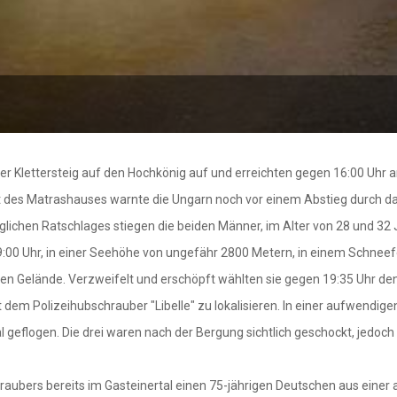
ler Klettersteig auf den Hochkönig auf und erreichten gegen 16:00 Uhr a
 des Matrashauses warnte die Ungarn noch vor einem Abstieg durch das
glichen Ratschlages stiegen die beiden Männer, im Alter von 28 und 32 
:00 Uhr, in einer Seehöhe von ungefähr 2800 Metern, in einem Schneefel
en Gelände. Verzweifelt und erschöpft wählten sie gegen 19:35 Uhr den N
t dem Polizeihubschrauber "Libelle" zu lokalisieren. In einer aufwend
eflogen. Die drei waren nach der Bergung sichtlich geschockt, jedoch 
aubers bereits im Gasteinertal einen 75-jährigen Deutschen aus einer 