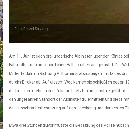
Foto: Polizei Salzburg
Am 11. Juni stiegen drei ungarische Alpinisten über den Königsjod
Fahrradhelmen und sportlichen Halbschuhen ausgerüstet. Der Wirt
Mittenfeldalm in Richtung Arthurhaus, abzusteigen. Trotz des drin
durchs Birgkar ab. Auf diesem Weg kamen sie schließlich gegen 19
dort in einem sehr steilen, felsdurchsetzten und absturzgefährdet
den ungefähren Standort der Alpinisten zu ermitteln und diese mi
der Hubschrauberbesatzung auf den Hochkönig und danach ins Tal g
Etwa drei Stunden zuvor musste die Besatzung des Polizeihubschr