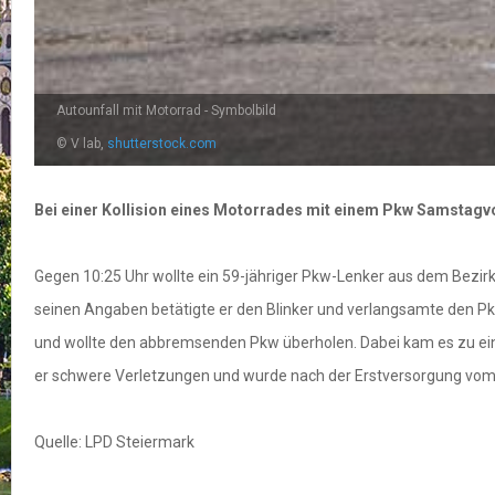
Autounfall mit Motorrad - Symbolbild
© V lab,
shutterstock.com
Bei einer Kollision eines Motorrades mit einem Pkw Samstagvo
Gegen 10:25 Uhr wollte ein 59-jähriger Pkw-Lenker aus dem Bezirk
seinen Angaben betätigte er den Blinker und verlangsamte den Pk
und wollte den abbremsenden Pkw überholen. Dabei kam es zu einer
er schwere Verletzungen und wurde nach der Erstversorgung vom 
Quelle: LPD Steiermark