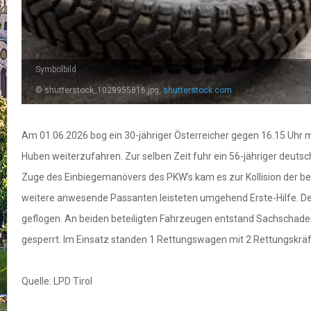
Symbolbild
© shutterstock_1029955816.jpg,
shutterstock.com
Am 01.06.2026 bog ein 30-jähriger Österreicher gegen 16.15 Uhr m
Huben weiterzufahren. Zur selben Zeit fuhr ein 56-jähriger deut
Zuge des Einbiegemanövers des PKW’s kam es zur Kollision der bei
weitere anwesende Passanten leisteten umgehend Erste-Hilfe. De
geflogen. An beiden beteiligten Fahrzeugen entstand Sachschade
gesperrt. Im Einsatz standen 1 Rettungswagen mit 2 Rettungskräfte
Quelle: LPD Tirol