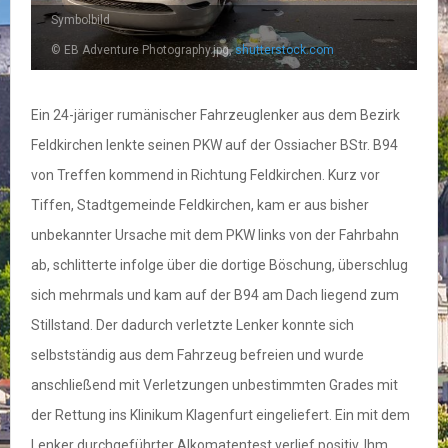
Symbolbild
© EB Adventure Photography.jpg,
shutterstock.com
Ein 24-järiger rumänischer Fahrzeuglenker aus dem Bezirk
Feldkirchen lenkte seinen PKW auf der Ossiacher BStr. B94
von Treffen kommend in Richtung Feldkirchen. Kurz vor
Tiffen, Stadtgemeinde Feldkirchen, kam er aus bisher
unbekannter Ursache mit dem PKW links von der Fahrbahn
ab, schlitterte infolge über die dortige Böschung, überschlug
sich mehrmals und kam auf der B94 am Dach liegend zum
Stillstand. Der dadurch verletzte Lenker konnte sich
selbstständig aus dem Fahrzeug befreien und wurde
anschließend mit Verletzungen unbestimmten Grades mit
der Rettung ins Klinikum Klagenfurt eingeliefert. Ein mit dem
Lenker durchgeführter Alkomatentest verlief positiv. Ihm