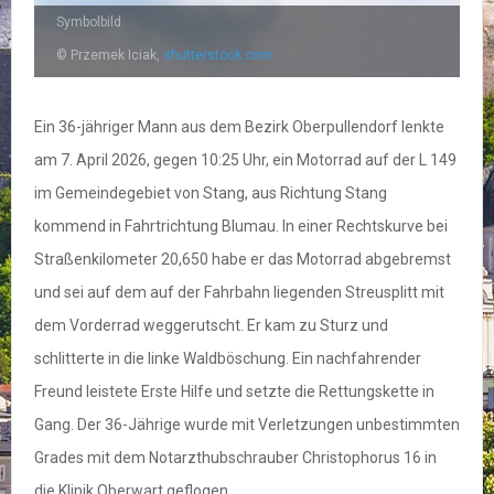
Symbolbild
© Przemek Iciak,
shutterstock.com
Ein 36-jähriger Mann aus dem Bezirk Oberpullendorf lenkte
am 7. April 2026, gegen 10:25 Uhr, ein Motorrad auf der L 149
im Gemeindegebiet von Stang, aus Richtung Stang
kommend in Fahrtrichtung Blumau. In einer Rechtskurve bei
Straßenkilometer 20,650 habe er das Motorrad abgebremst
und sei auf dem auf der Fahrbahn liegenden Streusplitt mit
dem Vorderrad weggerutscht. Er kam zu Sturz und
schlitterte in die linke Waldböschung. Ein nachfahrender
Freund leistete Erste Hilfe und setzte die Rettungskette in
Gang. Der 36-Jährige wurde mit Verletzungen unbestimmten
Grades mit dem Notarzthubschrauber Christophorus 16 in
die Klinik Oberwart geflogen.