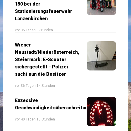
150 bei der
Stationierungsfeuerwehr
Lanzenkirchen
vor 35 Tagen 3 Stunden
Wiener
Neustadt/Niederösterreich,
Steiermark: E-Scooter
sichergestellt - Polizei
sucht nun die Besitzer
vor 36 Tagen 14 Stunden
Exzessive
Geschwindigkeitsüberschreitung
vor 40 Tagen 15 Stunden