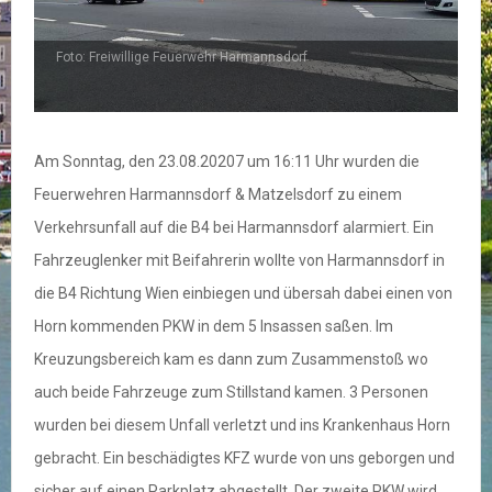
Foto: Freiwillige Feuerwehr Harmannsdorf
F
Am Sonntag, den 23.08.20207 um 16:11 Uhr wurden die
Feuerwehren Harmannsdorf & Matzelsdorf zu einem
Verkehrsunfall auf die B4 bei Harmannsdorf alarmiert. Ein
Fahrzeuglenker mit Beifahrerin wollte von Harmannsdorf in
die B4 Richtung Wien einbiegen und übersah dabei einen von
Horn kommenden PKW in dem 5 Insassen saßen. Im
Kreuzungsbereich kam es dann zum Zusammenstoß wo
auch beide Fahrzeuge zum Stillstand kamen. 3 Personen
wurden bei diesem Unfall verletzt und ins Krankenhaus Horn
gebracht. Ein beschädigtes KFZ wurde von uns geborgen und
sicher auf einen Parkplatz abgestellt. Der zweite PKW wird