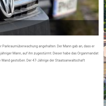
n der Parkraumüberwachung angehalten. Der Mann gab an, dass er
7-jähriger Mann, auf ihn zugestürmt. Dieser habe das Organmandat
 Wand gestoßen. Der 47-Jährige der Staatsanwaltschaft