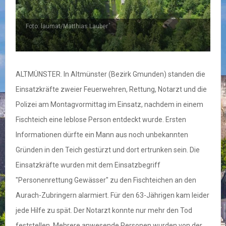
Foto: laumat/Matthias Lauber
F
ALTMÜNSTER. In Altmünster (Bezirk Gmunden) standen die
Einsatzkräfte zweier Feuerwehren, Rettung, Notarzt und die
Polizei am Montagvormittag im Einsatz, nachdem in einem
Fischteich eine leblose Person entdeckt wurde. Ersten
Informationen dürfte ein Mann aus noch unbekannten
Gründen in den Teich gestürzt und dort ertrunken sein. Die
Einsatzkräfte wurden mit dem Einsatzbegriff
"Personenrettung Gewässer" zu den Fischteichen an den
Aurach-Zubringern alarmiert. Für den 63-Jährigen kam leider
jede Hilfe zu spät. Der Notarzt konnte nur mehr den Tod
feststellen. Mehrere anwesende Personen wurden von der