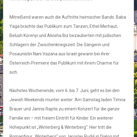
Mitreißend waren auch die Auftritte heimischer Bands: Baba
Yaga brachte das Publikum zum Tanzen, Ethel Merhaut,
Belush Korenyi und Aliosha Biz bezauberten mit jüdischen
Schlagern der Zwischenkriegszeit. Die Sängerin und
Posaunistin Nani Vazana aus Israel gewann bei ihrer
Österreich-Premiere das Publikum mit ihrem Charme für
sich.
Nächstes Wochenende, vom 6. bis 7. Juni, geht es bei den
Jewish Weekends munter weiter: Am Samstag laden Timna
Brauer und Jannis Raptis zu einem Konzert für die ganze
Familie ein – mit freiem Eintritt für Kinder. Ein weiterer
Höhepunkt ist „Winterberg & Winterberg“: Hier tritt die
Romanfigur „Winterberg“ von Jaroslav Rudiš in Dialog mit